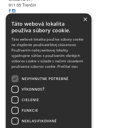
911 05 Trenčín
×
Informácie
Táto webová lokalita
používa súbory cookie.
Všetko o nákupe
Táto webová lokalita používa súbory cookie
Akcie
na zlepšenie používateľskej skúsenosti.
Blog
Používaním našej webovej lokality
FAQ
vyjadrujete súhlas s používaním všetkých
Partnerské stránky
súborov cookie v súlade s našimi zásadami
používania súborov cookie.
Prečítať viac
Odstúpenie od zmluvy
NEVYHNUTNE POTREBNÉ
Bezpečnost a ochrana osobných údajov
VÝKONNOSŤ
Všeobecné obchodné podmienky
CIELENIE
Reklamačný poriadok
FUNKCIE
Používanie Cookies
NEKLASIFIKOVANÉ
Doručovanie