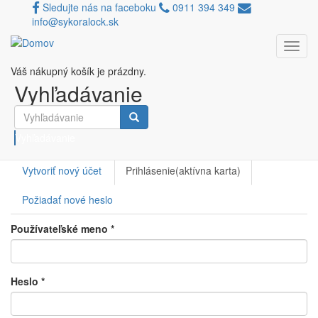
Sledujte nás na faceboku
0911 394 349
info@sykoralock.sk
Toggl
Skočiť na hlavný obsah
navig
Používateľský účet
Váš nákupný košík je prázdny.
Vyhľadávanie
Primárne
karty
Vyhľadávanie
Vytvoriť nový účet
Prihlásenie
(aktívna karta)
Požiadať nové heslo
Používateľské meno
*
Heslo
*