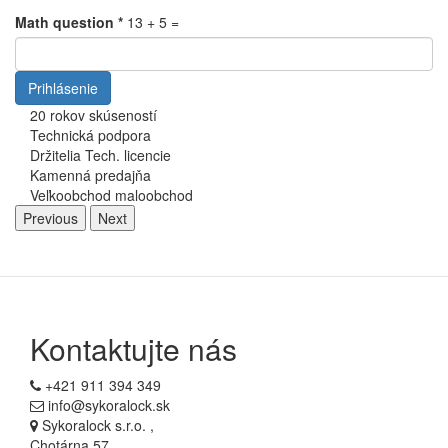
Math question
*
13 + 5 =
Prihlásenie
20 rokov skúseností
Technická podpora
Držitelia Tech. licencie
Kamenná predajňa
Veľkoobchod maloobchod
Previous
Next
Kontaktujte nás
+421 911 394 349
info@sykoralock.sk
Sykoralock s.r.o. ,
Chotárna 57,