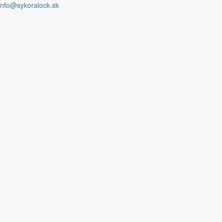
nfo@sykoralock.sk
Požiadať nové heslo