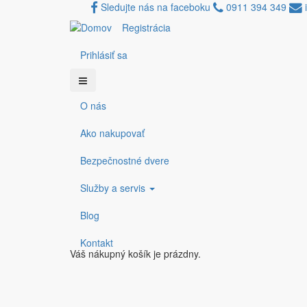
Sledujte nás na faceboku
0911 394 349
i
Registrácia
Skočiť na hlavný obsah
Prihlásiť sa
Registrácia
O nás
Primárne
karty
Ako nakupovať
Bezpečnostné dvere
Vytvoriť nový účet
(aktívna karta)
Prihlásenie
Služby a servis
Používateľské meno
*
Blog
Kontakt
E-mailová adresa
*
Váš nákupný košík je prázdny.
Math question
*
5 + 3 =