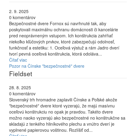
2. 9. 2025
0 komentárov
Bezpečnostné dvere Fornox sú navrhnuté tak, aby
poskytovali maximálnu ochranu domácnosti či kancelárie
pred neoprávneným vstupom. Ich konštrukcia zahŕňať
niekoľko kľúčových prvkov, ktoré zabezpečujú odolnosť,
funkčnosť a estetiku: 1. Oceľová výstuž a rám Jadro dverí
tvorí pevná oceľová konštrukcia, ktorá odoláva...
Čítať viac
Pozor na Čínske "bezpečnostné" dvere
Fieldset
28. 8. 2025
0 komentárov
Slovenský trh hromadne zaplavili Čínske a Poľské akože
"bezpečnostné" dvere ktoré vyzerajú, že majú masívnu
oceľovú konštrukciu no opak je pravdou. Takéto dvere
možno naoko vyzerajú ako bezpečnostné no konštrukčne sa
skladajú z tenkého hliníkového plechu a vnútro dverí je
vyplnené papierovou voštinou. Rozlíšiť od...