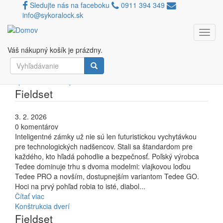
Sledujte nás na faceboku
0911 394 349
info@sykoralock.sk
Toggl
Blog
Skočiť
navig
na
Váš nákupný košík je prázdny.
hlavný
Vyhľadávanie
obsah
Tedee PRO vs. Tedee GO: Ktorý inteligentný zámok je
Vyhľadávanie
správnou voľbou pre vaše dvere?
Fieldset
3. 2. 2026
0 komentárov
Inteligentné zámky už nie sú len futuristickou vychytávkou
pre technologických nadšencov. Stali sa štandardom pre
každého, kto hľadá pohodlie a bezpečnosť. Poľský výrobca
Tedee dominuje trhu s dvoma modelmi: vlajkovou loďou
Tedee PRO a novším, dostupnejším variantom Tedee GO.
Hoci na prvý pohľad robia to isté, diabol...
Čítať viac
Konštrukcia dverí
Fieldset