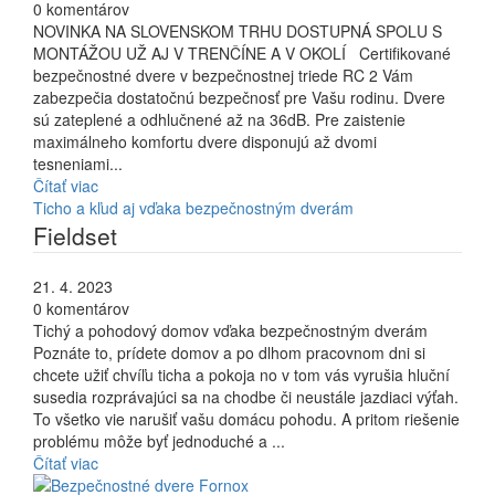
0 komentárov
NOVINKA NA SLOVENSKOM TRHU DOSTUPNÁ SPOLU S
MONTÁŽOU UŽ AJ V TRENČÍNE A V OKOLÍ Certifikované
bezpečnostné dvere v bezpečnostnej triede RC 2 Vám
zabezpečia dostatočnú bezpečnosť pre Vašu rodinu. Dvere
sú zateplené a odhlučnené až na 36dB. Pre zaistenie
maximálneho komfortu dvere disponujú až dvomi
tesneniami...
Čítať viac
Ticho a kľud aj vďaka bezpečnostným dverám
Fieldset
21. 4. 2023
0 komentárov
Tichý a pohodový domov vďaka bezpečnostným dverám
Poznáte to, prídete domov a po dlhom pracovnom dni si
chcete užiť chvíľu ticha a pokoja no v tom vás vyrušia hluční
susedia rozprávajúci sa na chodbe či neustále jazdiaci výťah.
To všetko vie narušiť vašu domácu pohodu. A pritom riešenie
problému môže byť jednoduché a ...
Čítať viac