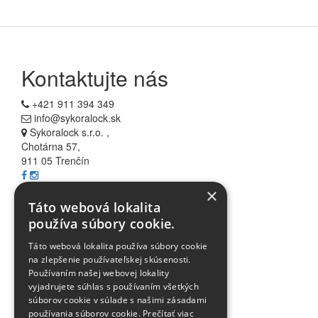
Kontaktujte nás
+421 911 394 349
info@sykoralock.sk
Sykoralock s.r.o. ,
Chotárna 57,
911 05 Trenčín
×
Informácie
Táto webová lokalita
používa súbory cookie.
Všetko o nákupe
Táto webová lokalita používa súbory cookie
Akcie
na zlepšenie používateľskej skúsenosti.
Blog
Používaním našej webovej lokality
FAQ
vyjadrujete súhlas s používaním všetkých
Partnerské stránky
súborov cookie v súlade s našimi zásadami
používania súborov cookie.
Prečítať viac