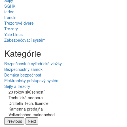
Sejfy
SGHK
tedee
trencin
Trezorové dvere
Trezory
Yale Linus
Zabezpečovací systém
Kategórie
Bezpečnostné cylindrické vložky
Bezpečnostný zámok
Domáca bezpečnosť
Elektronický prístupový systém
Sejfy a trezory
20 rokov skúseností
Technická podpora
Držitelia Tech. licencie
Kamenná predajňa
Veľkoobchod maloobchod
Previous
Next