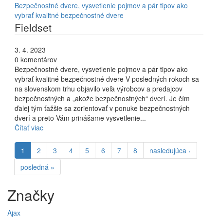
Bezpečnostné dvere, vysvetlenie pojmov a pár tipov ako
vybrať kvalitné bezpečnostné dvere
Fieldset
3. 4. 2023
0 komentárov
Bezpečnostné dvere, vysvetlenie pojmov a pár tipov ako
vybrať kvalitné bezpečnostné dvere V posledných rokoch sa
na slovenskom trhu objavilo veľa výrobcov a predajcov
bezpečnostných a „akože bezpečnostných“ dverí. Je čím
ďalej tým ťažšie sa zorientovať v ponuke bezpečnostných
dverí a preto Vám prinášame vysvetlenie...
Čítať viac
1
2
3
4
5
6
7
8
nasledujúca ›
posledná »
Značky
Ajax