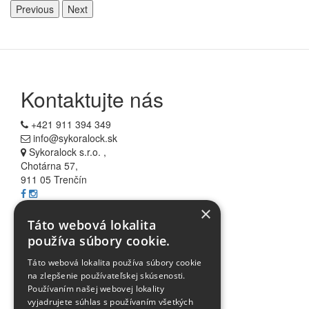
Previous
Next
Kontaktujte nás
+421 911 394 349
info@sykoralock.sk
Sykoralock s.r.o. ,
Chotárna 57,
911 05 Trenčín
×
Informácie
Táto webová lokalita
používa súbory cookie.
Všetko o nákupe
Táto webová lokalita používa súbory cookie
Akcie
na zlepšenie používateľskej skúsenosti.
Blog
Používaním našej webovej lokality
FAQ
vyjadrujete súhlas s používaním všetkých
Partnerské stránky