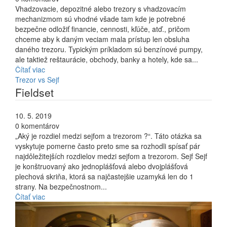
Vhadzovacie, depozitné alebo trezory s vhadzovacím
mechanizmom sú vhodné všade tam kde je potrebné
bezpečne odložiť financie, cennosti, kľúče, atď., pričom
chceme aby k daným veciam mala prístup len obsluha
daného trezoru. Typickým príkladom sú benzínové pumpy,
ale taktiež reštaurácie, obchody, banky a hotely, kde sa...
Čítať viac
Trezor vs Sejf
Fieldset
10. 5. 2019
0 komentárov
„Aký je rozdiel medzi sejfom a trezorom ?“. Táto otázka sa
vyskytuje pomerne často preto sme sa rozhodli spísať pár
najdôležitejších rozdielov medzi sejfom a trezorom. Sejf Sejf
je konštruovaný ako jednoplášťová alebo dvojplášťová
plechová skriňa, ktorá sa najčastejšie uzamyká len do 1
strany. Na bezpečnostnom...
Čítať viac