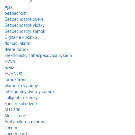
Ajax
bezpecnost
Bezpečnostné dvere
Bezpečnostné vložky
Bezpečnostný zámok
Digitálne kukátko
domáci alarm
dvere fornox
Elektronický zabezpečovací systém
EVVA
ezviz
FORNOX
fornox trencin
Garancia výmeny
Inteligentný dverný zámok
iteligentné zámky
konstrukcia dveri
MTL800
Mul-T-Lock
Protipožiarna ochrana
secum
secum euro