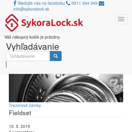
Sledujte nás na faceboku
0911 394 349
info@sykoralock.sk
Toggl
Skočiť na hlavný obsah
navig
Blog
Váš nákupný košík je prázdny.
Vyhľadávanie
Vyhľadávanie
Trezorové zámky
Fieldset
10. 5. 2019