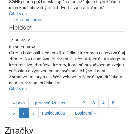
SGHK) danú požiadavku spĺňa a umožňuje jedným kľúčom,
uzamknúť ľubovoľný počet dverí a zároveň Vám dá...
Čítať viac
Trezory na zbrane
Fieldset
10. 5. 2019
0 komentárov
Okrem hotovosti a cenností si ľudia v trezoroch uchovávajú aj
zbrane. Na uchovávanie zbraní je určená špeciálna kategória
trezorov, tzv. zbraňové trezory, ktoré sú prispôsobené svojou
veľkosťou a výbavou na uchovávanie dlhých zbraní.
Zbraňové trezory sú zväčša vybavené špeciálnym držiakom
na dlhé zbrane, držiakmi na...
Čítať viac
« prvá
‹ predchádzajúca
1
2
3
4
5
6
7
8
nasledujúca ›
posledná »
Značky