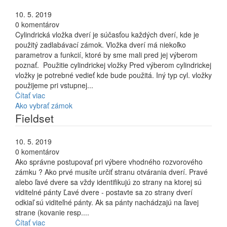
10. 5. 2019
0 komentárov
Cylindrická vložka dverí je súčasťou každých dverí, kde je
použitý zadlabávací zámok. Vložka dverí má niekoľko
parametrov a funkcií, ktoré by sme mali pred jej výberom
poznať. Použitie cylindrickej vložky Pred výberom cylindrickej
vložky je potrebné vedieť kde bude použitá. Iný typ cyl. vložky
použijeme pri vstupnej...
Čítať viac
Ako vybrať zámok
Fieldset
10. 5. 2019
0 komentárov
Ako správne postupovať pri výbere vhodného rozvorového
zámku ? Ako prvé musíte určiť stranu otvárania dverí. Pravé
alebo ľavé dvere sa vždy identifikujú zo strany na ktorej sú
viditelné pánty Ľavé dvere - postavte sa zo strany dverí
odkiaľ sú viditeľné pánty. Ak sa pánty nachádzajú na ľavej
strane (kovanie resp....
Čítať viac