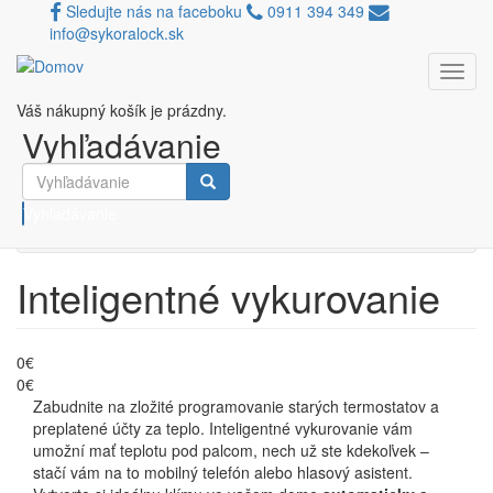
Sledujte nás na faceboku
0911 394 349
info@sykoralock.sk
Toggl
Skočiť na hlavný obsah
navig
Váš nákupný košík je prázdny.
Porovnávač
Vyhľadávanie
Filtruj podľa ceny
Vyhľadávanie
Inteligentné vykurovanie
0€
0€
Zabudnite na zložité programovanie starých termostatov a
preplatené účty za teplo. Inteligentné vykurovanie vám
umožní mať teplotu pod palcom, nech už ste kdekoľvek –
stačí vám na to mobilný telefón alebo hlasový asistent.