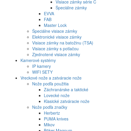
Visiace zámky série C
Špeciálne zámky
EVVA
FAB
Master Lock
Špeciálne visiace zámky
Elektronické visiace zámky
Visiace zámky na batožinu (TSA)
Visiace zámky s potlačou
Zjednotené visiace zámky
Kamerové systémy
IP kamery
WIFI SETY
Vreckové nože a zatváracie nože
Nože podľa použitia
Záchranárske a taktické
Lovecké nože
Klasické zatváracie nože
Nože podľa značky
Herbertz
PUMA knives
Mikov
Böker Magnum