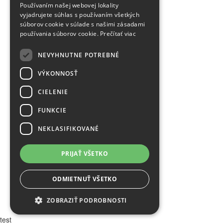
Používaním našej webovej lokality
FAQ
vyjadrujete súhlas s používaním všetkých
Partnerské stránky
súborov cookie v súlade s našimi zásadami
používania súborov cookie.
Prečítať viac
Odstúpenie od zmluvy
NEVYHNUTNE POTREBNÉ
Bezpečnost a ochrana osobných údajov
VÝKONNOSŤ
Všeobecné obchodné podmienky
CIELENIE
Reklamačný poriadok
FUNKCIE
Používanie Cookies
NEKLASIFIKOVANÉ
Doručovanie
PRIJAŤ VŠETKO
Platba
ODMIETNUŤ VŠETKO
© Všetky práva vyhradené | SykoraLock.sk
ZOBRAZIŤ PODROBNOSTI
Tvorba web stránok od
grafeon.sk
test