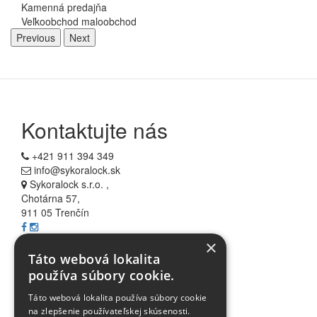
Kamenná predajňa
Veľkoobchod maloobchod
Previous
Next
Kontaktujte nás
+421 911 394 349
info@sykoralock.sk
Sykoralock s.r.o. ,
Chotárna 57,
911 05 Trenčín
×
Informácie
Táto webová lokalita
používa súbory cookie.
Všetko o nákupe
Táto webová lokalita používa súbory cookie
Akcie
na zlepšenie používateľskej skúsenosti.
Blog