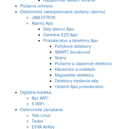
Radiátorové SMART kúrenie
Požiarna ochrana
Elektronické zabezpečovacie systémy (alarmy)
JABLOTRON
Alarmy Ajax
Sety alarmu Ajax
Ústredne EZS Ajax
Príslušenstvo a detektory Ajax
Pohybové detektory
SMART domácnosť
Sirény
Požiarne a záplavové detektory
Klávesnice a ovládače
Magnetické detektory
Detektory trieštenia skla
Ostatné Ajax príslušenstvo
Digitálne kukátka
Bez WIFI
S WIFI
Elektronické zamykanie
Yale Linus
Tedee
EVVA AirKey