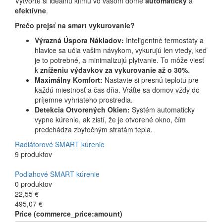
Vytvorte si ideálnu klímu vo vašom dome
automaticky
a
efektívne
.
Prečo prejsť na smart vykurovanie?
Výrazná Úspora Nákladov:
Inteligentné termostaty a
hlavice sa učia vašim návykom, vykurujú len vtedy, keď
je to potrebné, a minimalizujú plytvanie. To môže viesť
k
zníženiu výdavkov za vykurovanie až o 30%
.
Maximálny Komfort:
Nastavte si presnú teplotu pre
každú miestnosť a čas dňa. Vráťte sa domov vždy do
príjemne vyhriateho prostredia.
Detekcia Otvorených Okien:
Systém automaticky
vypne kúrenie, ak zistí, že je otvorené okno, čím
predchádza zbytočným stratám tepla.
Radiátorové SMART kúrenie
9 produktov
Podlahové SMART kúrenie
0 produktov
22,55 €
495,07 €
Price (commerce_price:amount)