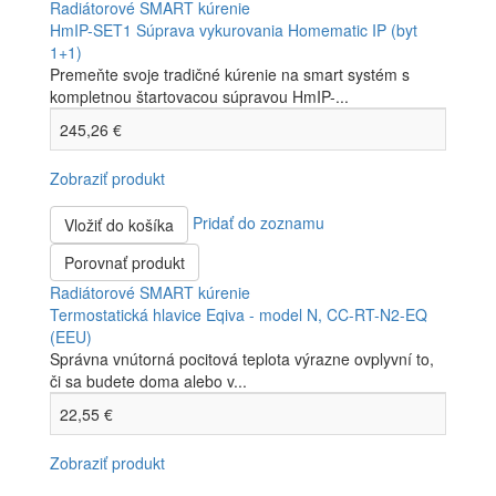
Radiátorové SMART kúrenie
HmIP-SET1 Súprava vykurovania Homematic IP (byt
1+1)
Premeňte svoje tradičné kúrenie na smart systém s
kompletnou štartovacou súpravou HmIP-...
245,26 €
Zobraziť produkt
Pridať do zoznamu
Vložiť do košíka
Porovnať produkt
Radiátorové SMART kúrenie
Termostatická hlavice Eqiva - model N, CC-RT-N2-EQ
(EEU)
Správna vnútorná pocitová teplota výrazne ovplyvní to,
či sa budete doma alebo v...
22,55 €
Zobraziť produkt