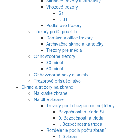
Skriňové trezory a kartotéky
Vhozové trezory
S1
I. BT
Podlahové trezory
Trezory podľa použitia
Domáce a office trezory
Archivačné skrine a kartotéky
Trezory pre média
Ohňovzdorné trezory
30 minút
60 minút
Ohňovzdorné boxy a kazety
Trezorové príslušenstvo
Skrine a trezory na zbrane
Na krátke zbrane
Na dlhé zbrane
Trezory podľa bezpečnostnej triedy
Bezpečnostná trieda S1
0. Bezpečnostná trieda
I. Bezpečnostná trieda
Rozdelenie podľa počtu zbraní
1-5 zbraní