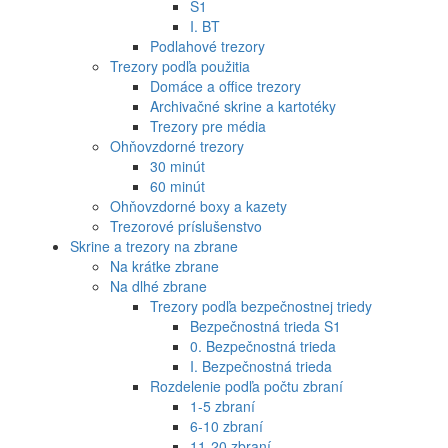
S1
I. BT
Podlahové trezory
Trezory podľa použitia
Domáce a office trezory
Archivačné skrine a kartotéky
Trezory pre média
Ohňovzdorné trezory
30 minút
60 minút
Ohňovzdorné boxy a kazety
Trezorové príslušenstvo
Skrine a trezory na zbrane
Na krátke zbrane
Na dlhé zbrane
Trezory podľa bezpečnostnej triedy
Bezpečnostná trieda S1
0. Bezpečnostná trieda
I. Bezpečnostná trieda
Rozdelenie podľa počtu zbraní
1-5 zbraní
6-10 zbraní
11-20 zbraní