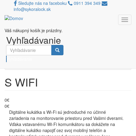
Sledujte nás na faceboku
0911 394 349
info@sykoralock.sk
Toggl
Skočiť na hlavný obsah
navig
Váš nákupný košík je prázdny.
Porovnávač
Vyhľadávanie
Filtruj podľa ceny
Vyhľadávanie
S WIFI
0€
0€
Digitálne kukátka s Wi-Fi sú jednoduché no účinné
zariadenia na monitorovanie priestoru pred Vašimi dverami.
Vďaka vstavanému Wi-Fi komunikátoru sa dokážete na
digitálne kukátko napojiť cez svoj mobilný telefón a