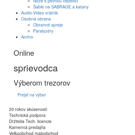
Nože s pevnou čepeľou
Šable na SABRAGE a katany
Audio-Video vrátnik
Osobná obrana
Obranné spreje
Paralyzéry
Archív
Online
sprievodca
Výberom trezorov
Prejsť na výber
20 rokov skúseností
Technická podpora
Držitelia Tech. licencie
Kamenná predajňa
Veľkoobchod maloobchod