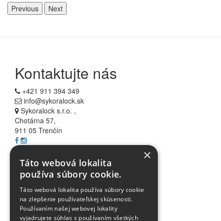
Previous
Next
Kontaktujte nás
+421 911 394 349
info@sykoralock.sk
Sykoralock s.r.o. ,
Chotárna 57,
911 05 Trenčín
×
Informácie
Táto webová lokalita
používa súbory cookie.
Všetko o nákupe
Táto webová lokalita používa súbory cookie
Akcie
na zlepšenie používateľskej skúsenosti.
Blog
Používaním našej webovej lokality
FAQ
vyjadrujete súhlas s používaním všetkých
Partnerské stránky