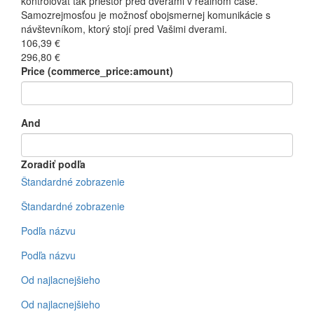
kontrolovať tak priestor pred dverami v reálnom čase.
Samozrejmosťou je možnosť obojsmernej komunikácie s
návštevníkom, ktorý stojí pred Vašimi dverami.
106,39 €
296,80 €
Price (commerce_price:amount)
And
Zoradiť podľa
Štandardné zobrazenie
Štandardné zobrazenie
Podľa názvu
Podľa názvu
Od najlacnejšieho
Od najlacnejšieho