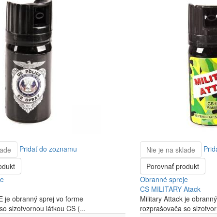
Pridať do zoznamu
Prid
lade
Nie je na sklade
odukt
Porovnať produkt
je
Obranné spreje
CS MILITARY Atack
je obranný sprej vo forme
Military Attack je obrann
o slzotvornou látkou CS (...
rozprašovača so slzotvor