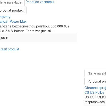
Pridať do zoznamu
ie je na sklade
orovnať produkt
alyzéry
alyzér Power Max
alyzér s bezpečnostnou poistkou, 500 000 V, 2
alické 9 V batérie Energizer (nie sú...
,95 €
raziť produkt
Nie je na sk
Porovnať pr
Obranné spre
CS US Police
CS US POLICE 
rozprašovača s