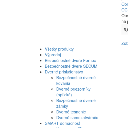
Obr
OC
Obr
na 
5,
Zob
Všetky produkty
Výpredaj
Bezpečnostné dvere Fornox
Bezpečnostné dvere SECUM
Dverné príslušenstvo
Bezpečnostné dverné
kovania
Dverné priezorníky
(optické)
Bezpečnostné dverné
zámky
Dverné tesnenie
Dverné samozatvárače
SMART domácnosť