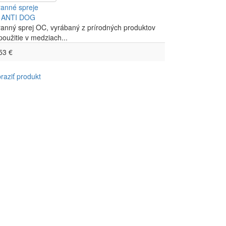
anné spreje
 ANTI DOG
anný sprej OC, vyrábaný z prírodných produktov
použitie v medziach...
53 €
raziť produkt