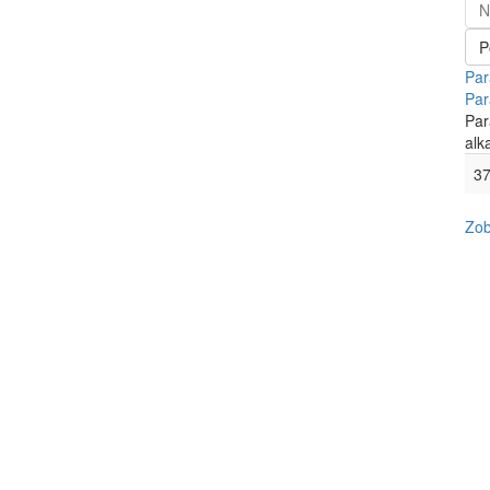
N
P
Par
Par
Par
alk
37
Zob