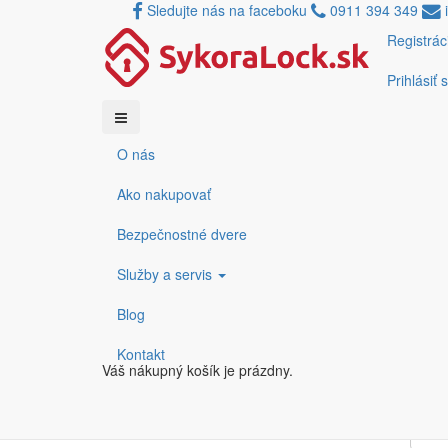
Sledujte nás na faceboku
0911 394 349
i
Registrác
Os
Skočiť
Prihlásiť 
Porovnávač
na
hlavný
Filtruj podľa
obsah
0€
O nás
0€
ceny
Obran
Ako nakupovať
3 pro
Bezpečnostné dvere
Služby a servis
Blog
Paral
1 pro
Kontakt
5,53 
Váš nákupný košík je prázdny.
37,95
Price