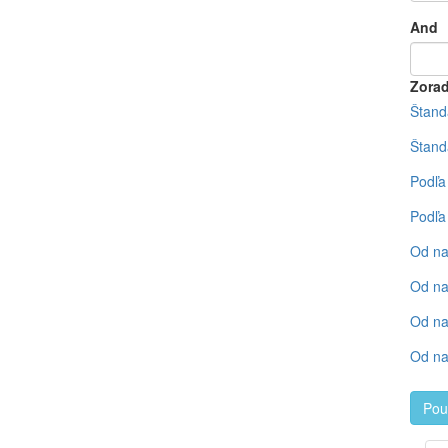
And
Zorad
Štand
Štand
Podľa
Podľa
Od na
Od na
Od na
Od na
Pou