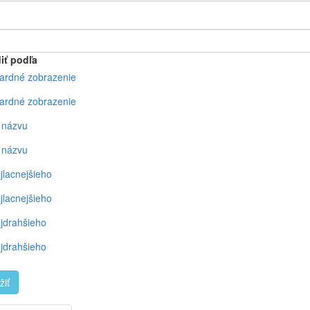
iť podľa
ardné zobrazenie
ardné zobrazenie
 názvu
 názvu
jlacnejšieho
jlacnejšieho
jdrahšieho
jdrahšieho
žiť