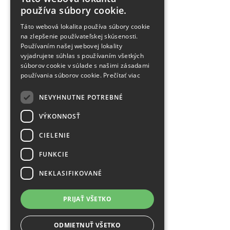
používa súbory cookie.
Všetko o nákupe
Táto webová lokalita používa súbory cookie
Akcie
na zlepšenie používateľskej skúsenosti.
Blog
Používaním našej webovej lokality
FAQ
vyjadrujete súhlas s používaním všetkých
Partnerské stránky
súborov cookie v súlade s našimi zásadami
používania súborov cookie.
Prečítať viac
Odstúpenie od zmluvy
NEVYHNUTNE POTREBNÉ
Bezpečnost a ochrana osobných údajov
VÝKONNOSŤ
Všeobecné obchodné podmienky
CIELENIE
Reklamačný poriadok
FUNKCIE
Používanie Cookies
NEKLASIFIKOVANÉ
Doručovanie
PRIJAŤ VŠETKO
Platba
ODMIETNUŤ VŠETKO