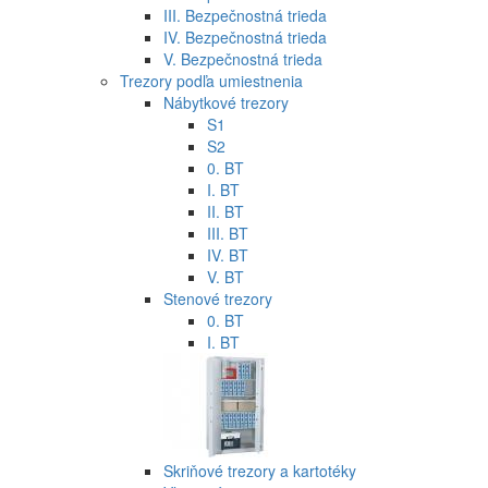
III. Bezpečnostná trieda
IV. Bezpečnostná trieda
V. Bezpečnostná trieda
Trezory podľa umiestnenia
Nábytkové trezory
S1
S2
0. BT
I. BT
II. BT
III. BT
IV. BT
V. BT
Stenové trezory
0. BT
I. BT
Skriňové trezory a kartotéky