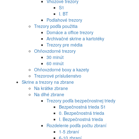
Vhozové trezory
S1
I. BT
Podlahové trezory
Trezory podľa použitia
Domáce a office trezory
Archivačné skrine a kartotéky
Trezory pre média
Ohňovzdorné trezory
30 minút
60 minút
Ohňovzdorné boxy a kazety
Trezorové príslušenstvo
Skrine a trezory na zbrane
Na krátke zbrane
Na dlhé zbrane
Trezory podľa bezpečnostnej triedy
Bezpečnostná trieda S1
0. Bezpečnostná trieda
I. Bezpečnostná trieda
Rozdelenie podľa počtu zbraní
1-5 zbraní
6-10 zbraní