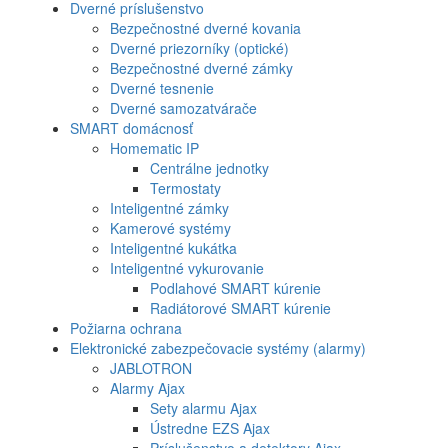
Dverné príslušenstvo
Bezpečnostné dverné kovania
Dverné priezorníky (optické)
Bezpečnostné dverné zámky
Dverné tesnenie
Dverné samozatvárače
SMART domácnosť
Homematic IP
Centrálne jednotky
Termostaty
Inteligentné zámky
Kamerové systémy
Inteligentné kukátka
Inteligentné vykurovanie
Podlahové SMART kúrenie
Radiátorové SMART kúrenie
Požiarna ochrana
Elektronické zabezpečovacie systémy (alarmy)
JABLOTRON
Alarmy Ajax
Sety alarmu Ajax
Ústredne EZS Ajax
Príslušenstvo a detektory Ajax