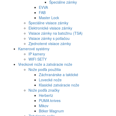
Špeciálne zámky
EVVA
FAB
Master Lock
Špeciálne visiace zámky
Elektronické visiace zámky
Visiace zámky na batožinu (TSA)
Visiace zámky s potlačou
Zjednotené visiace zámky
Kamerové systémy
IP kamery
WIFI SETY
Vreckové nože a zatváracie nože
Nože podľa použitia
Záchranárske a taktické
Lovecké nože
Klasické zatváracie nože
Nože podľa značky
Herbertz
PUMA knives
Mikov
Böker Magnum
Zatváracie nože