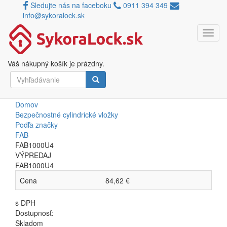
Sledujte nás na faceboku
0911 394 349
info@sykoralock.sk
Toggl
Skočiť
navig
Porovnávač
na
hlavný
Váš nákupný košík je prázdny.
FAB1000U4
obsah
Vyhľadávanie
Vyhľadávanie
Domov
Bezpečnostné cylindrické vložky
Podľa značky
FAB
FAB1000U4
VÝPREDAJ
FAB1000U4
Cena
84,62 €
s DPH
Dostupnosť:
Skladom