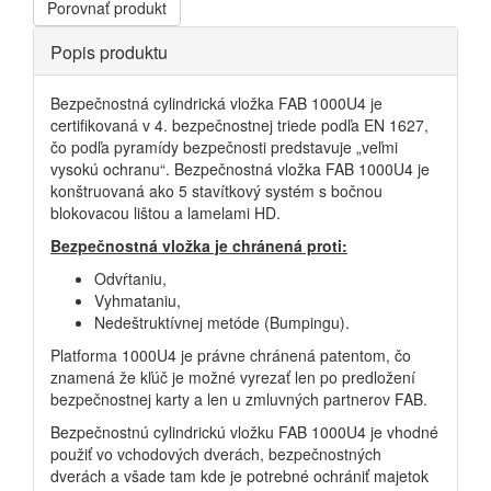
Porovnať produkt
Horizontal
Popis produktu
Tabs
Bezpečnostná cylindrická vložka FAB 1000U4 je
certifikovaná v 4. bezpečnostnej triede podľa EN 1627,
čo podľa pyramídy bezpečnosti predstavuje „veľmi
vysokú ochranu“. Bezpečnostná vložka FAB 1000U4 je
konštruovaná ako 5 stavítkový systém s bočnou
blokovacou lištou a lamelami HD.
Bezpečnostná vložka je chránená proti:
Odvŕtaniu,
Vyhmataniu,
Nedeštruktívnej metóde (Bumpingu).
Platforma 1000U4 je právne chránená patentom, čo
znamená že kľúč je možné vyrezať len po predložení
bezpečnostnej karty a len u zmluvných partnerov FAB.
Bezpečnostnú cylindrickú vložku FAB 1000U4 je vhodné
použiť vo vchodových dverách, bezpečnostných
dverách a všade tam kde je potrebné ochrániť majetok