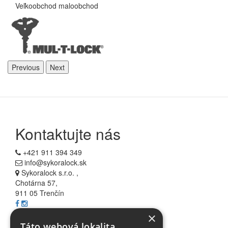
Veľkoobchod maloobchod
Previous
Next
Kontaktujte nás
+421 911 394 349
info@sykoralock.sk
Sykoralock s.r.o. ,
Chotárna 57,
911 05 Trenčín
×
Informácie
Táto webová lokalita