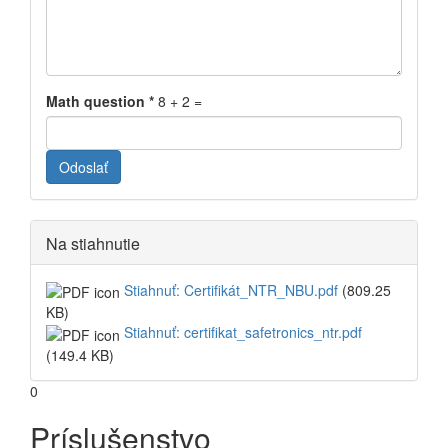
Math question
*
8 + 2 =
Odoslať
Na stiahnutie
Stiahnuť: Certifikát_NTR_NBU.pdf
(809.25
KB)
Stiahnuť: certifikat_safetronics_ntr.pdf
(149.4 KB)
0
Príslušenstvo