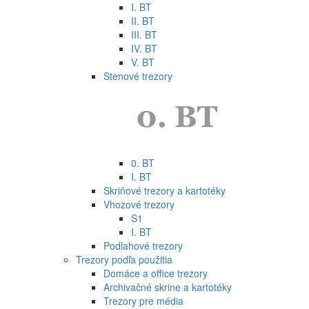
I. BT
II. BT
III. BT
IV. BT
V. BT
Stenové trezory
0. BT
I. BT
Skriňové trezory a kartotéky
Vhozové trezory
S1
I. BT
Podlahové trezory
Trezory podľa použitia
Domáce a office trezory
Archivačné skrine a kartotéky
Trezory pre média