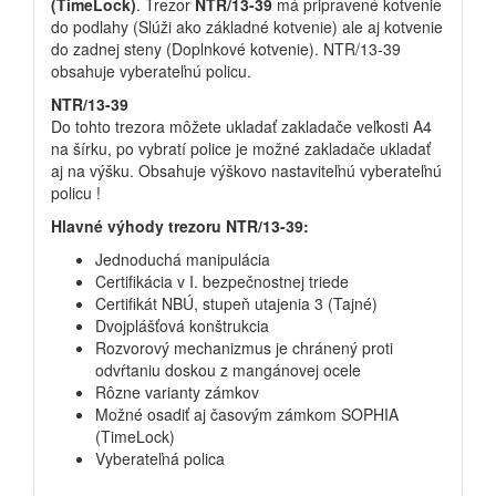
(TimeLock)
. Trezor
NTR/13-39
má pripravené kotvenie
do podlahy (Slúži ako základné kotvenie) ale aj kotvenie
do zadnej steny (Doplnkové kotvenie). NTR/13-39
obsahuje vyberateľnú policu.
NTR/13-39
Do tohto trezora môžete ukladať zakladače veľkosti A4
na šírku, po vybratí police je možné zakladače ukladať
aj na výšku. Obsahuje výškovo nastaviteľnú vyberateľnú
policu !
Hlavné výhody trezoru NTR/13-39:
Jednoduchá manipulácia
Certifikácia v I. bezpečnostnej triede
Certifikát NBÚ, stupeň utajenia 3 (Tajné)
Dvojplášťová konštrukcia
Rozvorový mechanizmus je chránený proti
odvŕtaniu doskou z mangánovej ocele
Rôzne varianty zámkov
Možné osadiť aj časovým zámkom SOPHIA
(TimeLock)
Vyberateľná polica