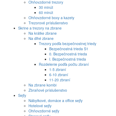
Ohňovzdorné trezory
30 minút
60 minút
Ohňovzdorné boxy a kazety
Trezorové príslušenstvo
Skrine a trezory na zbrane
Na krátke zbrane
Na dlhé zbrane
Trezory podľa bezpečnostnej triedy
Bezpečnostná trieda S1
0. Bezpečnostná trieda
I. Bezpečnostná trieda
Rozdelenie podľa počtu zbraní
1-5 zbraní
6-10 zbraní
11-20 zbraní
Na zbrane kombi
Zbraňové príslušenstvo
Sejfy
Nábytkové, domáce a office sejfy
Hotelové sejfy
Ohňovzdorné sejfy
Stenové sejfy