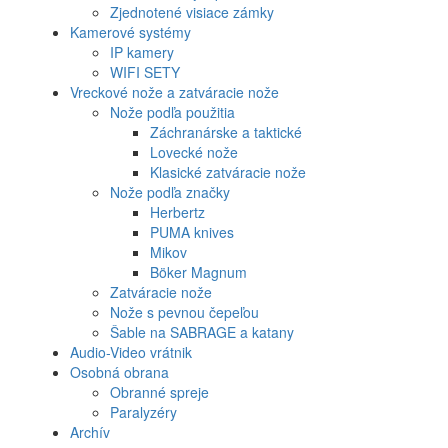
Zjednotené visiace zámky
Kamerové systémy
IP kamery
WIFI SETY
Vreckové nože a zatváracie nože
Nože podľa použitia
Záchranárske a taktické
Lovecké nože
Klasické zatváracie nože
Nože podľa značky
Herbertz
PUMA knives
Mikov
Böker Magnum
Zatváracie nože
Nože s pevnou čepeľou
Šable na SABRAGE a katany
Audio-Video vrátnik
Osobná obrana
Obranné spreje
Paralyzéry
Archív