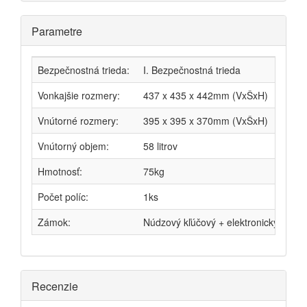
Parametre
Bezpečnostná trieda:
I. Bezpečnostná trieda
Vonkajšie rozmery:
437 x 435 x 442mm (VxŠxH)
Vnútorné rozmery:
395 x 395 x 370mm (VxŠxH)
Vnútorný objem:
58 litrov
Hmotnosť:
75kg
Počet políc:
1ks
Zámok:
Núdzový kľúčový + elektronický
Recenzie