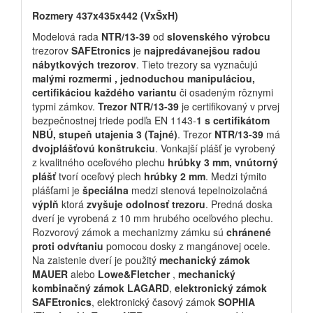
Tabs
Rozmery 437x435x442 (VxŠxH)
Modelová rada
NTR/13-39
od
slovenského výrobcu
trezorov
SAFEtronics
je
najpredávanejšou radou
nábytkových trezorov
. Tieto trezory sa vyznačujú
malými rozmermi , jednoduchou manipuláciou,
certifikáciou každého variantu
či osadeným rôznymi
typmi zámkov.
Trezor NTR/13-39
je certifikovaný v prvej
bezpečnostnej triede podľa EN 1143-
1 s certifikátom
NBÚ, stupeň utajenia 3 (Tajné)
. Trezor
NTR/13-39
má
dvojplášťovú konštrukciu
. Vonkajší plášť je vyrobený
z kvalitného oceľového plechu
hrúbky 3 mm, vnútorný
plášť
tvorí oceľový plech
hrúbky 2 mm
. Medzi týmito
plášťami je
špeciálna
medzi stenová tepelnoizolačná
výplň
ktorá
zvyšuje odolnosť trezoru
. Predná doska
dverí je vyrobená z 10 mm hrubého oceľového plechu.
Rozvorový zámok a mechanizmy zámku sú
chránené
proti odvŕtaniu
pomocou dosky z mangánovej ocele.
Na zaistenie dverí je použitý
mechanický zámok
MAUER
alebo
Lowe&Fletcher
,
mechanický
kombinačný zámok LAGARD
,
elektronický zámok
SAFEtronics
, elektronický časový zámok
SOPHIA