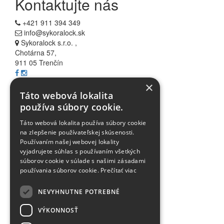
Kontaktujte nás
+421 911 394 349
info@sykoralock.sk
Sykoralock s.r.o. ,
Chotárna 57,
911 05 Trenčín
×
Informácie
Táto webová lokalita
používa súbory cookie.
Všetko o nákupe
Táto webová lokalita používa súbory cookie
Akcie
na zlepšenie používateľskej skúsenosti.
Blog
Používaním našej webovej lokality
FAQ
vyjadrujete súhlas s používaním všetkých
Partnerské stránky
súborov cookie v súlade s našimi zásadami
používania súborov cookie.
Prečítať viac
Odstúpenie od zmluvy
NEVYHNUTNE POTREBNÉ
Bezpečnost a ochrana osobných údajov
VÝKONNOSŤ
Všeobecné obchodné podmienky