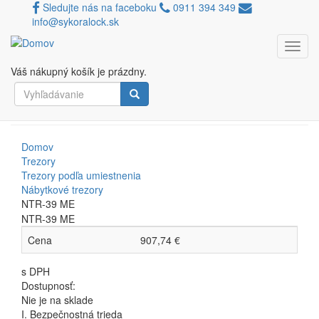
Sledujte nás na faceboku
0911 394 349
info@sykoralock.sk
Toggl
Skočiť
navig
Porovnávač
na
Váš nákupný košík je prázdny.
hlavný
Vyhľadávanie
NTR-39 ME
obsah
Vyhľadávanie
Domov
Trezory
Trezory podľa umiestnenia
Nábytkové trezory
NTR-39 ME
NTR-39 ME
Cena
907,74 €
s DPH
Dostupnosť:
Nie je na sklade
I. Bezpečnostná trieda