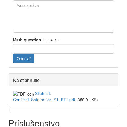
Math question
*
11 + 3 =
Odoslať
Na stiahnutie
Stiahnuť:
Certifikat_Safetronics_ST_BT1.pdf
(358.01 KB)
0
Príslušenstvo