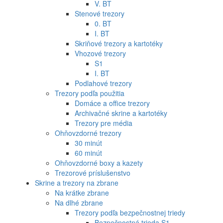
V. BT
Stenové trezory
0. BT
I. BT
Skriňové trezory a kartotéky
Vhozové trezory
S1
I. BT
Podlahové trezory
Trezory podľa použitia
Domáce a office trezory
Archivačné skrine a kartotéky
Trezory pre média
Ohňovzdorné trezory
30 minút
60 minút
Ohňovzdorné boxy a kazety
Trezorové príslušenstvo
Skrine a trezory na zbrane
Na krátke zbrane
Na dlhé zbrane
Trezory podľa bezpečnostnej triedy
Bezpečnostná trieda S1