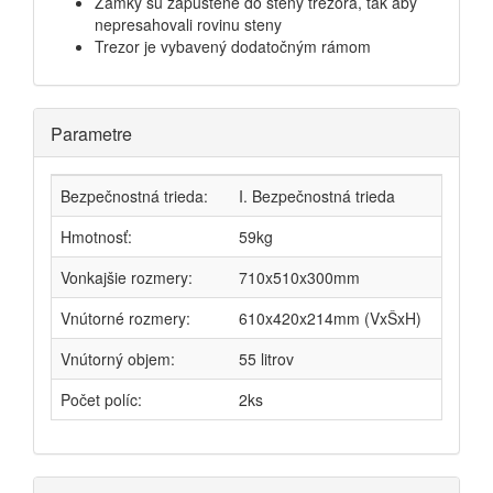
Zámky sú zapustené do steny trezora, tak aby
nepresahovali rovinu steny
Trezor je vybavený dodatočným rámom
Parametre
Bezpečnostná trieda:
I. Bezpečnostná trieda
Hmotnosť:
59kg
Vonkajšie rozmery:
710x510x300mm
Vnútorné rozmery:
610x420x214mm (VxŠxH)
Vnútorný objem:
55 litrov
Počet políc:
2ks