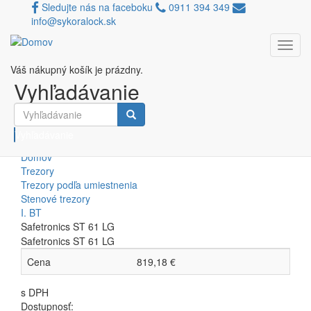
Sledujte nás na faceboku
0911 394 349
info@sykoralock.sk
Toggl
Skočiť na hlavný obsah
navig
Váš nákupný košík je prázdny.
Porovnávač
Vyhľadávanie
Safetronics ST 61 LG
Vyhľadávanie
Domov
Trezory
Trezory podľa umiestnenia
Stenové trezory
I. BT
Safetronics ST 61 LG
Safetronics ST 61 LG
Cena
819,18 €
s DPH
Dostupnosť: