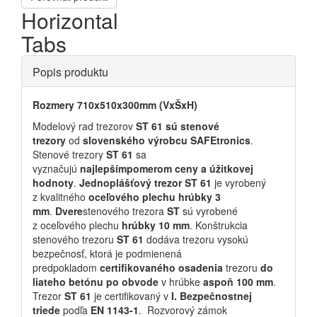
Horizontal
Tabs
Popis produktu
Rozmery 710x510x300mm (VxŠxH)
Modelový rad trezorov
ST 61 sú stenové
trezory
od
slovenského výrobcu
SAFEtronics
.
Stenové trezory
ST 61
sa
vyznačujú
najlepším
pomerom ceny a úžitkovej
hodnoty
.
Jednoplášťový trezor ST
61
je vyrobený
z kvalitného
oceľového plechu hrúbky 3
mm
.
Dvere
stenového trezora
ST
sú vyrobené
z oceľového plechu
hrúbky 10 mm
. Konštrukcia
stenového trezoru
ST 61
dodáva trezoru vysokú
bezpečnosť, ktorá je podmienená
predpokladom
certifikovaného osadenia
trezoru
do
liateho betónu
po obvode
v hrúbke
aspoň 100 mm
.
Trezor
ST 61
je certifikovaný v
I. Bezpečnostnej
triede
podľa
EN 1143-1
. Rozvorový zámok