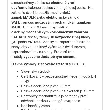
a mechanizmy zámku sú
chránené proti
odvŕtaniu
kalenou doskou z mangánovej ocele. Na
zaistenie dverí je použitý
mechanický
zámok
MAUER
alebo
elektronický zámok
SAFEtronics
s
núdzovým mechanickým zámkom
MAUER
. Trezor
ST
môže byť taktiež
osadený
mechanickým kombinačným zámkom
LAGARD
. Všetky zámky sú
bezpečnostnej
triedy
„A“
podľa
EN 1300
. Zámky sú zapustené hlbšie do
steny, aby zámok ktorý vyčnieva z dverí trezora,
nepresahoval rovinu steny. Preto sú tieto
modely
vybavené dodatočným rámom
.
Hlavné výhody stenového trezoru ST 61 LG:
Slovenský výrobok
Certifikovaný v bezpečnostnej triede I. Podľa EN
1143-1
Hrúbka oceľového plechu 3 mm
Hrúbka oceľového plechu na dverách je 10 mm
Rozvorový mechanizmus je chránený proti
odvŕtaniu doskou z mangánovej ocele
Kombinačný zámok